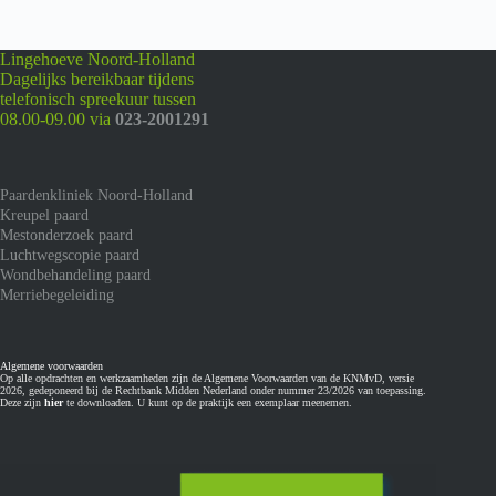
Lingehoeve Noord-Holland
Dagelijks bereikbaar tijdens
telefonisch spreekuur tussen
08.00-09.00 via
023-2001291
Paardenkliniek Noord-Holland
Kreupel paard
Mestonderzoek paard
Luchtwegscopie paard
Wondbehandeling paard
Merriebegeleiding
Algemene voorwaarden
Op alle opdrachten en werkzaamheden zijn de Algemene Voorwaarden van de KNMvD, versie
2026, gedeponeerd bij de Rechtbank Midden Nederland onder nummer 23/2026 van toepassing.
Deze zijn
hier
te downloaden. U kunt op de praktijk een exemplaar meenemen.