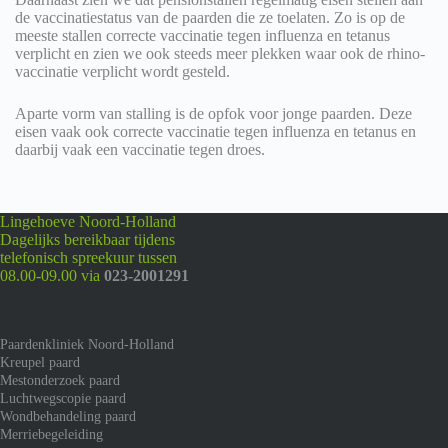
de vaccinatiestatus van de paarden die ze toelaten. Zo is op de
meeste stallen correcte vaccinatie tegen influenza en tetanus
verplicht en zien we ook steeds meer plekken waar ook de rhino-
vaccinatie verplicht wordt gesteld.
Aparte vorm van stalling is de opfok voor jonge paarden. Deze
eisen vaak ook correcte vaccinatie tegen influenza en tetanus en
daarbij vaak een vaccinatie tegen droes.
Lingehoeve Noord-Holland
Dagelijks bereikbaar tijdens
telefonisch spreekuur tussen
08.00-09.00 via
023-2001291
Paardenkliniek Noord-Holland
Kreupel paard
Mestonderzoek paard
Luchtwegscopie paard
Wondbehandeling paard
Merriebegeleiding