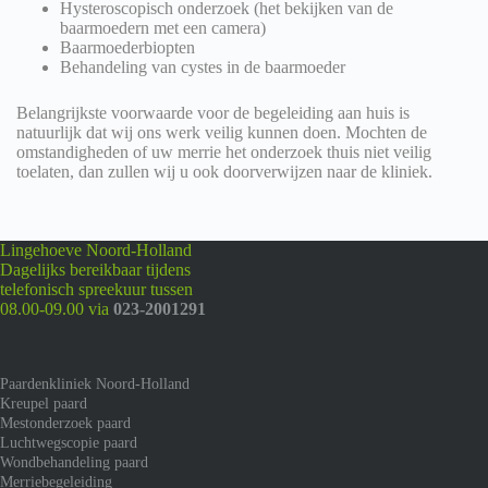
Hysteroscopisch onderzoek (het bekijken van de
baarmoedern met een camera)
Baarmoederbiopten
Behandeling van cystes in de baarmoeder
Belangrijkste voorwaarde voor de begeleiding aan huis is
natuurlijk dat wij ons werk veilig kunnen doen. Mochten de
omstandigheden of uw merrie het onderzoek thuis niet veilig
toelaten, dan zullen wij u ook doorverwijzen naar de kliniek.
Lingehoeve Noord-Holland
Dagelijks bereikbaar tijdens
telefonisch spreekuur tussen
08.00-09.00 via
023-2001291
Paardenkliniek Noord-Holland
Kreupel paard
Mestonderzoek paard
Luchtwegscopie paard
Wondbehandeling paard
Merriebegeleiding